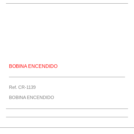
Repuesto Vehiculo JAC Bobina encendido –
Centro Repuestos
BOBINA ENCENDIDO
Ref. CR-1139
BOBINA ENCENDIDO