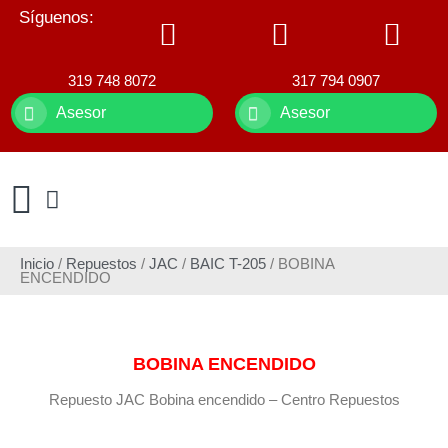
Síguenos:
319 748 8072
317 794 0907
Asesor
Asesor
Inicio
/
Repuestos
/
JAC
/
BAIC T-205
/ BOBINA
ENCENDIDO
BOBINA ENCENDIDO
Repuesto JAC Bobina encendido – Centro Repuestos