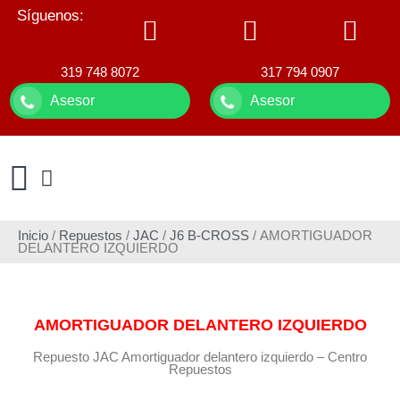
Síguenos:
319 748 8072
317 794 0907
Asesor
Asesor
Inicio
/
Repuestos
/
JAC
/
J6 B-CROSS
/ AMORTIGUADOR
DELANTERO IZQUIERDO
AMORTIGUADOR DELANTERO IZQUIERDO
Repuesto JAC Amortiguador delantero izquierdo – Centro
Repuestos