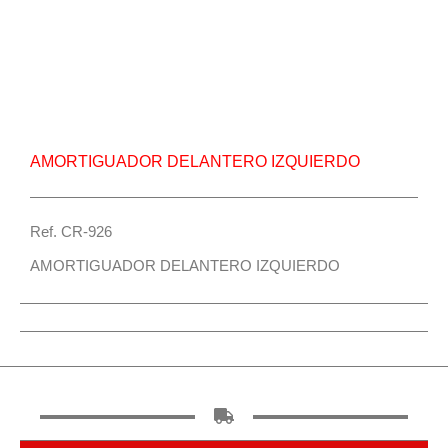
Repuesto Vehiculo J6 b-cross 1.8,J6 b-cross
2.0,JAC Amortiguador delantero izquierdo – Centro
Repuestos
AMORTIGUADOR DELANTERO IZQUIERDO
Ref. CR-926
AMORTIGUADOR DELANTERO IZQUIERDO