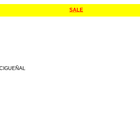
SALE
 CIGUEÑAL
Repuesto Vehiculo JAC, 1061KN,JAC 10
6738,JAC 6900 Sello delantero cigueñal 