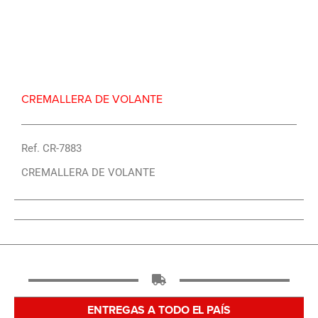
Repuesto Vehiculo JAC, 1061KN,JAC 1083,JAC
1120,JAC 1171,JAC 6738,JAC 6900 Cremallera de
volante – Centro Repuestos
CREMALLERA DE VOLANTE
Ref. CR-7883
CREMALLERA DE VOLANTE
ENTREGAS A TODO EL PAÍS