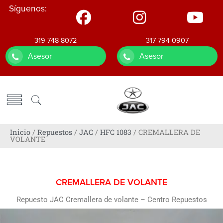
Síguenos:
319 748 8072
317 794 0907
Asesor
Asesor
Inicio
/
Repuestos
/
JAC
/
HFC 1083
/ CREMALLERA DE
VOLANTE
CREMALLERA DE VOLANTE
Repuesto JAC Cremallera de volante – Centro Repuestos