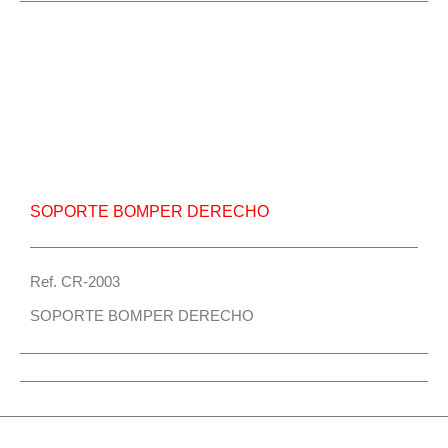
Repuesto Vehiculo JAC, 1048 Weichai,JAC 1061
Soporte bomper derecho – Centro Repuestos
SOPORTE BOMPER DERECHO
Ref. CR-2003
SOPORTE BOMPER DERECHO