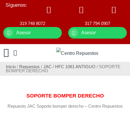
Síguenos:
319 748 8072
317 794 0907
Asesor
Asesor
Inicio
/
Repuestos
/
JAC
/
HFC 1061 ANTIGUO
/ SOPORTE
BOMPER DERECHO
SOPORTE BOMPER DERECHO
Repuesto JAC Soporte bomper derecho – Centro Repuestos
image328-1.jpg