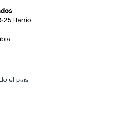
ados
-25 Barrio
mbia
do el país