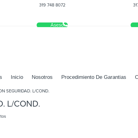
319 748 8072
31
Asesor
s
Inicio
Nosotros
Procedimiento De Garantias
C
ON SEGURIDAD. L/COND.
. L/COND.
stos