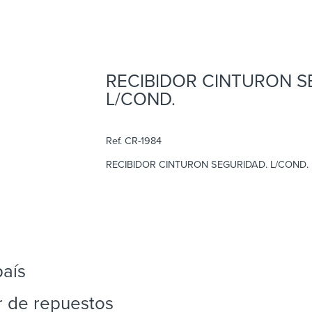
Repuesto Vehiculo JAC, 1048 Weichai,JAC 105
1083 Recibidor cinturon seguridad. L/cond. – C
RECIBIDOR CINTURON S
L/COND.
Ref. CR-1984
RECIBIDOR CINTURON SEGURIDAD. L/COND.
país
r de repuestos