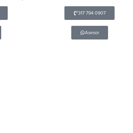
317 794 0907
Asesor