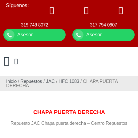
Síguenos:
319 748 8072
317 794 0907
Asesor
Asesor
Inicio
/
Repuestos
/
JAC
/
HFC 1083
/ CHAPA PUERTA
DERECHA
CHAPA PUERTA DERECHA
Repuesto JAC Chapa puerta derecha – Centro Repuestos