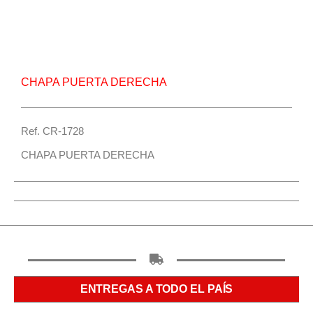
Weichai,JAC 1050,JAC 1060,JAC 1063,JAC 1083
Chapa puerta derecha – Centro Repuestos
CHAPA PUERTA DERECHA
Ref. CR-1728
CHAPA PUERTA DERECHA
ENTREGAS A TODO EL PAÍS