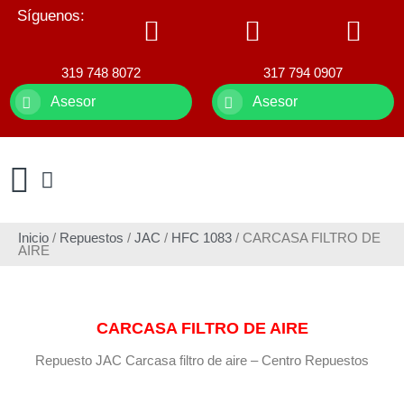
Síguenos:
319 748 8072
317 794 0907
Asesor
Asesor
Inicio
/
Repuestos
/
JAC
/
HFC 1083
/ CARCASA FILTRO DE
AIRE
CARCASA FILTRO DE AIRE
Repuesto JAC Carcasa filtro de aire – Centro Repuestos