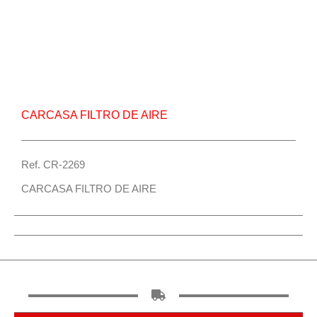
Repuesto Vehiculo JAC, 1035KN,JAC
1061KN,JAC 1083,JAC 1120,JAC 6900 Carcasa
filtro de aire – Centro Repuestos
CARCASA FILTRO DE AIRE
Ref. CR-2269
CARCASA FILTRO DE AIRE