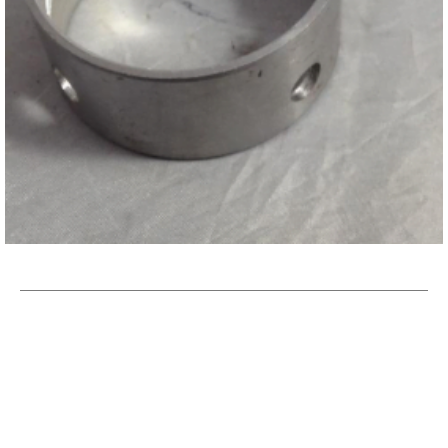
Repuesto Vehiculo JAC, 1035-1040,JAC 1035KN
Buje eje de levas (delantero) – Centro Repuestos