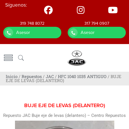
Síguenos:
319 748 8072
317 794 0907
Asesor
Asesor
Inicio
/
Repuestos
/
JAC
/
HFC 1040 1035 ANTIGUO
/ BUJE
EJE DE LEVAS (DELANTERO)
BUJE EJE DE LEVAS (DELANTERO)
Repuesto JAC Buje eje de levas (delantero) – Centro Repuestos