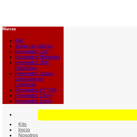
Marcas
Kits
Todas las Marcas
Repuestos JAC
Repuestos Mahindra
Repuestos JMC
Originales
Repuestos Jetour
Originales en
Colombia
Repuestos FOTON
Repuestos Chery
Repuestos Zotye
Kits
Inicio
Nosotros