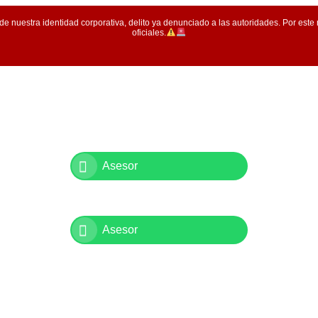
de nuestra identidad corporativa, delito ya denunciado a las autoridades. Por este
oficiales.
319 748 8072
Asesor
317 794 0907
Asesor