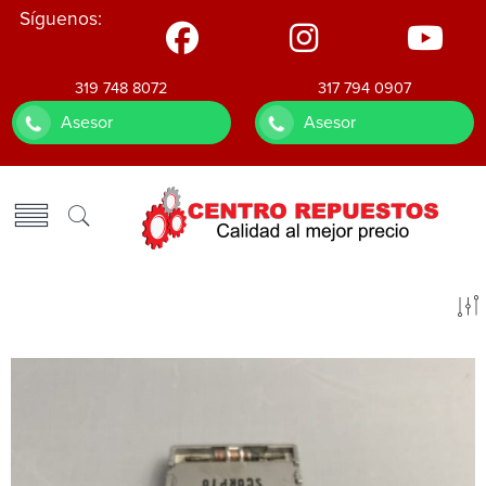
Síguenos:
319 748 8072
317 794 0907
Asesor
Asesor