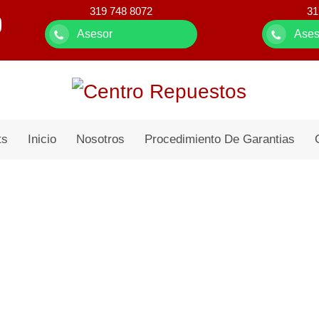
319 748 8072
31
Asesor
Ases
ts
Inicio
Nosotros
Procedimiento De Garantias