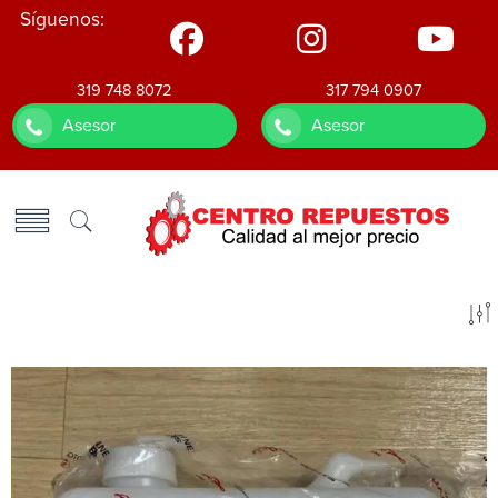
Síguenos:
319 748 8072
317 794 0907
Asesor
Asesor